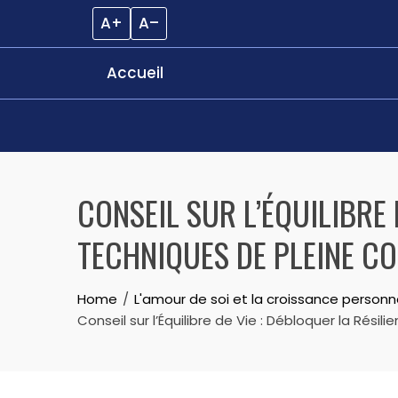
A+
A–
Accueil
Skip
to
CONSEIL SUR L’ÉQUILIBRE 
content
TECHNIQUES DE PLEINE C
Home
L'amour de soi et la croissance personn
Conseil sur l’Équilibre de Vie : Débloquer la Ré