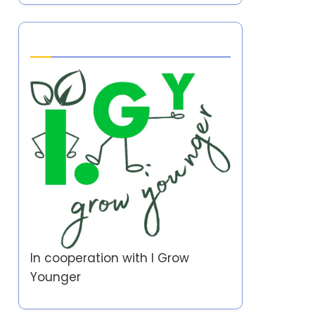
Partner
In cooperation with
I Grow
Younger