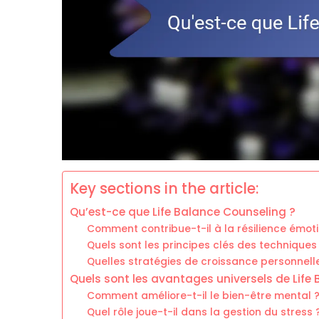
Key sections in the article:
Qu’est-ce que Life Balance Counseling ?
Comment contribue-t-il à la résilience émoti
Quels sont les principes clés des techniques
Quelles stratégies de croissance personnell
Quels sont les avantages universels de Life
Comment améliore-t-il le bien-être mental 
Quel rôle joue-t-il dans la gestion du stress 