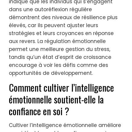
indique que les individus qui s’engagent
dans une autoréflexion régulière
démontrent des niveaux de résilience plus
élevés, car ils peuvent ajuster leurs
stratégies et leurs croyances en réponse
aux revers. La régulation émotionnelle
permet une meilleure gestion du stress,
tandis qu’un état d’esprit de croissance
encourage à voir les défis comme des
opportunités de développement.
Comment cultiver l’intelligence
émotionnelle soutient-elle la
confiance en soi ?
Cultiver l’intelligence émotionnelle améliore