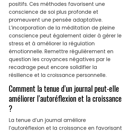
positifs. Ces méthodes favorisent une
conscience de soi plus profonde et
promeuvent une pensée adaptative.
L’incorporation de la méditation de pleine
conscience peut également aider à gérer le
stress et à améliorer la régulation
émotionnelle. Remettre régulièrement en
question les croyances négatives par le
recadrage peut encore solidifier la
résilience et la croissance personnelle.
Comment la tenue d’un journal peut-elle
améliorer l’autoréflexion et la croissance
?
La tenue d’un journal améliore
l’autoréflexion et la croissance en favorisant