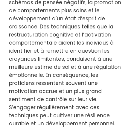
schémas de pensée négatifs, la promotion
de comportements plus sains et le
développement d’un état d’esprit de
croissance. Des techniques telles que la
restructuration cognitive et l’activation
comportementale aident les individus à
identifier et à remettre en question les
croyances limitantes, conduisant à une
meilleure estime de soi et à une régulation
émotionnelle. En conséquence, les
praticiens ressentent souvent une
motivation accrue et un plus grand
sentiment de contrôle sur leur vie.
S’engager régulièrement avec ces
techniques peut cultiver une résilience
durable et un développement personnel.