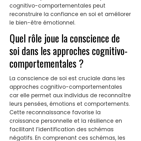
cognitivo-comportementales peut
reconstruire la confiance en soi et améliorer
le bien-être émotionnel.
Quel rôle joue la conscience de
soi dans les approches cognitivo-
comportementales ?
La conscience de soi est cruciale dans les
approches cognitivo-comportementales
car elle permet aux individus de reconnaître
leurs pensées, émotions et comportements.
Cette reconnaissance favorise la
croissance personnelle et la résilience en
facilitant l’identification des schémas
négatifs. En comprenant ces schémas, les