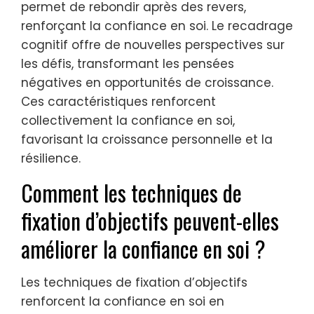
permet de rebondir après des revers,
renforçant la confiance en soi. Le recadrage
cognitif offre de nouvelles perspectives sur
les défis, transformant les pensées
négatives en opportunités de croissance.
Ces caractéristiques renforcent
collectivement la confiance en soi,
favorisant la croissance personnelle et la
résilience.
Comment les techniques de
fixation d’objectifs peuvent-elles
améliorer la confiance en soi ?
Les techniques de fixation d’objectifs
renforcent la confiance en soi en