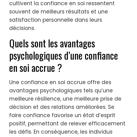
cultivent la confiance en soi ressentent
souvent de meilleurs résultats et une
satisfaction personnelle dans leurs
décisions.
Quels sont les avantages
psychologiques d’une confiance
en soi accrue ?
Une confiance en soi accrue offre des
avantages psychologiques tels qu’une
meilleure résilience, une meilleure prise de
décision et des relations améliorées. Se
faire confiance favorise un état d’esprit
positif, permettant de relever efficacement
les défis. En conséquence, les individus