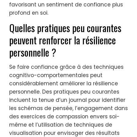
favorisant un sentiment de confiance plus
profond en soi.
Quelles pratiques peu courantes
peuvent renforcer la résilience
personnelle ?
Se faire confiance grâce à des techniques
cognitivo-comportementales peut
considérablement améliorer la résilience
personnelle. Des pratiques peu courantes
incluent la tenue d’un journal pour identifier
les schémas de pensée, l’engagement dans
des exercices de compassion envers soi-
même et l’utilisation de techniques de
visualisation pour envisager des résultats