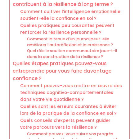
contribuent à la résilience à long terme ?
Comment cultiver l’intelligence émotionnelle
soutient-elle la confiance en soi ?
Quelles pratiques peu courantes peuvent
renforcer la résilience personnelle ?
Comment la tenue d’un journal peut-elle
améliorer l’autoréflexion et la croissance ?
Quel rôle le soutien communautaire joue-t-il
dans la construction de la résilience ?
Quelles étapes pratiques pouvez-vous
entreprendre pour vous faire davantage
confiance ?
Comment pouvez-vous mettre en œuvre des
techniques cognitivo-comportementales
dans votre vie quotidienne ?
Quelles sont les erreurs courantes à éviter
lors de la pratique de la confiance en soi ?
Quels conseils d’experts peuvent guider
votre parcours vers la résilience ?
Comment pouvez-vous suivre vos progrès