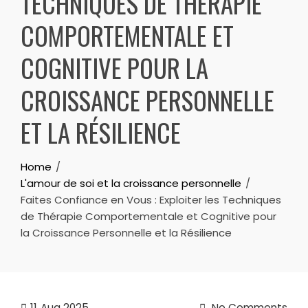
TECHNIQUES DE THÉRAPIE
COMPORTEMENTALE ET
COGNITIVE POUR LA
CROISSANCE PERSONNELLE
ET LA RÉSILIENCE
Home
L'amour de soi et la croissance personnelle
Faites Confiance en Vous : Exploiter les Techniques
de Thérapie Comportementale et Cognitive pour
la Croissance Personnelle et la Résilience
11
Aug 2025
No Comments