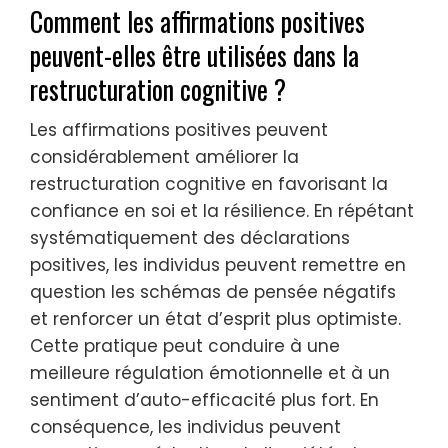
Comment les affirmations positives
peuvent-elles être utilisées dans la
restructuration cognitive ?
Les affirmations positives peuvent
considérablement améliorer la
restructuration cognitive en favorisant la
confiance en soi et la résilience. En répétant
systématiquement des déclarations
positives, les individus peuvent remettre en
question les schémas de pensée négatifs
et renforcer un état d’esprit plus optimiste.
Cette pratique peut conduire à une
meilleure régulation émotionnelle et à un
sentiment d’auto-efficacité plus fort. En
conséquence, les individus peuvent