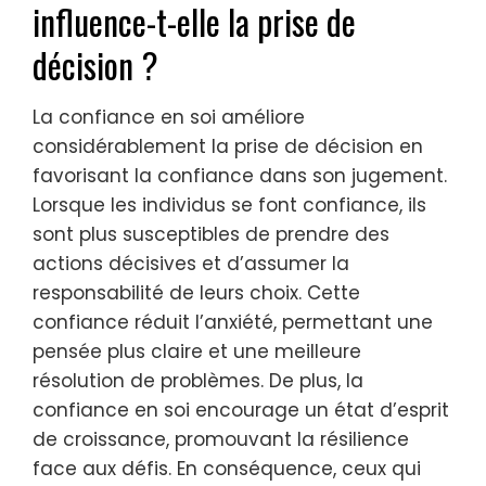
influence-t-elle la prise de
décision ?
La confiance en soi améliore
considérablement la prise de décision en
favorisant la confiance dans son jugement.
Lorsque les individus se font confiance, ils
sont plus susceptibles de prendre des
actions décisives et d’assumer la
responsabilité de leurs choix. Cette
confiance réduit l’anxiété, permettant une
pensée plus claire et une meilleure
résolution de problèmes. De plus, la
confiance en soi encourage un état d’esprit
de croissance, promouvant la résilience
face aux défis. En conséquence, ceux qui