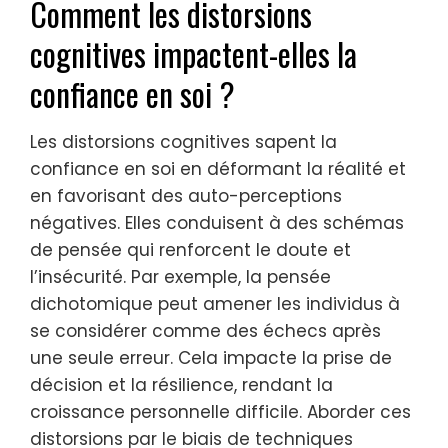
Comment les distorsions
cognitives impactent-elles la
confiance en soi ?
Les distorsions cognitives sapent la
confiance en soi en déformant la réalité et
en favorisant des auto-perceptions
négatives. Elles conduisent à des schémas
de pensée qui renforcent le doute et
l’insécurité. Par exemple, la pensée
dichotomique peut amener les individus à
se considérer comme des échecs après
une seule erreur. Cela impacte la prise de
décision et la résilience, rendant la
croissance personnelle difficile. Aborder ces
distorsions par le biais de techniques