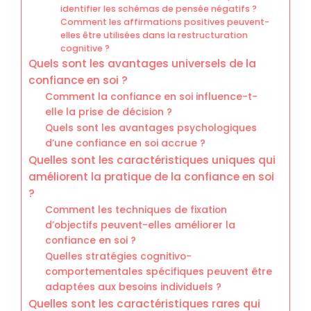
identifier les schémas de pensée négatifs ?
Comment les affirmations positives peuvent-
elles être utilisées dans la restructuration
cognitive ?
Quels sont les avantages universels de la
confiance en soi ?
Comment la confiance en soi influence-t-
elle la prise de décision ?
Quels sont les avantages psychologiques
d’une confiance en soi accrue ?
Quelles sont les caractéristiques uniques qui
améliorent la pratique de la confiance en soi
?
Comment les techniques de fixation
d’objectifs peuvent-elles améliorer la
confiance en soi ?
Quelles stratégies cognitivo-
comportementales spécifiques peuvent être
adaptées aux besoins individuels ?
Quelles sont les caractéristiques rares qui