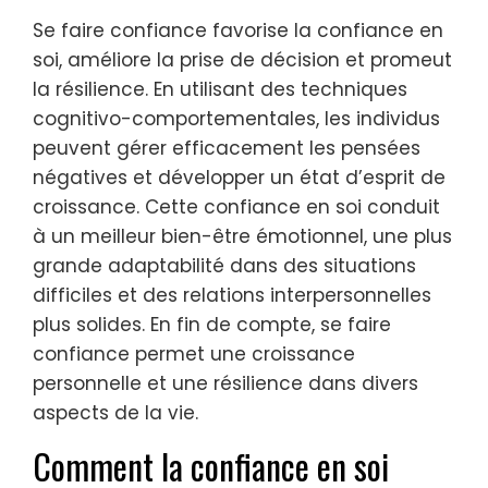
Se faire confiance favorise la confiance en
soi, améliore la prise de décision et promeut
la résilience. En utilisant des techniques
cognitivo-comportementales, les individus
peuvent gérer efficacement les pensées
négatives et développer un état d’esprit de
croissance. Cette confiance en soi conduit
à un meilleur bien-être émotionnel, une plus
grande adaptabilité dans des situations
difficiles et des relations interpersonnelles
plus solides. En fin de compte, se faire
confiance permet une croissance
personnelle et une résilience dans divers
aspects de la vie.
Comment la confiance en soi