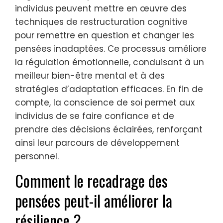
individus peuvent mettre en œuvre des
techniques de restructuration cognitive
pour remettre en question et changer les
pensées inadaptées. Ce processus améliore
la régulation émotionnelle, conduisant à un
meilleur bien-être mental et à des
stratégies d’adaptation efficaces. En fin de
compte, la conscience de soi permet aux
individus de se faire confiance et de
prendre des décisions éclairées, renforçant
ainsi leur parcours de développement
personnel.
Comment le recadrage des
pensées peut-il améliorer la
résilience ?