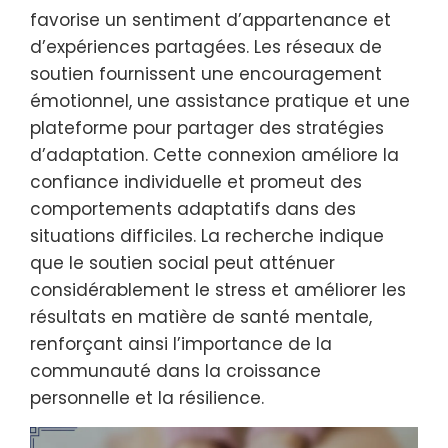
favorise un sentiment d’appartenance et
d’expériences partagées. Les réseaux de
soutien fournissent une encouragement
émotionnel, une assistance pratique et une
plateforme pour partager des stratégies
d’adaptation. Cette connexion améliore la
confiance individuelle et promeut des
comportements adaptatifs dans des
situations difficiles. La recherche indique
que le soutien social peut atténuer
considérablement le stress et améliorer les
résultats en matière de santé mentale,
renforçant ainsi l’importance de la
communauté dans la croissance
personnelle et la résilience.