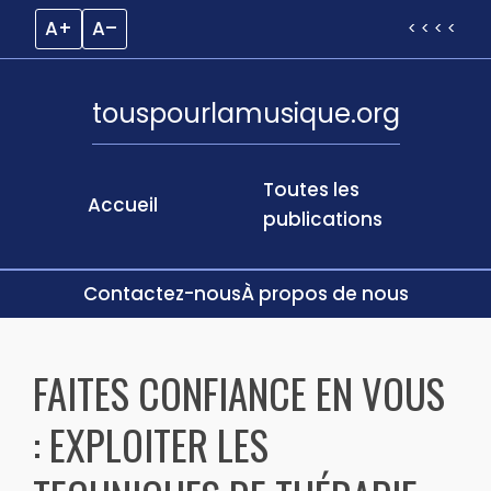
A+
A–
< < < <
touspourlamusique.org
Toutes les
Accueil
publications
Contactez-nous
À propos de nous
Skip
to
FAITES CONFIANCE EN VOUS
content
: EXPLOITER LES