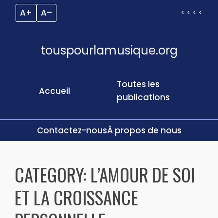
A+
A–
< < < <
touspourlamusique.org
Toutes les
Accueil
publications
Contactez-nous
À propos de nous
Skip
to
CATEGORY:
L’AMOUR DE SOI
content
ET LA CROISSANCE