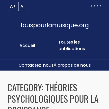
A+
A–
< < < <
touspourlamusique.org
Toutes les
Accueil
publications
Contactez-nous
À propos de nous
Skip
to
CATEGORY:
THÉORIES
content
PSYCHOLOGIQUES POUR LA