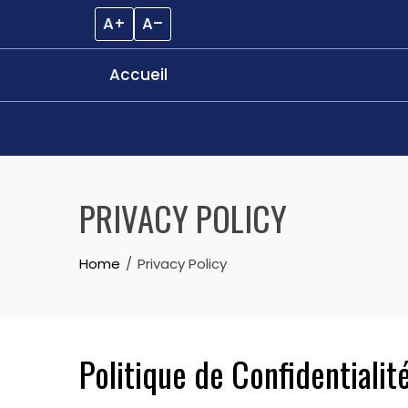
A+
A–
Accueil
Skip
to
PRIVACY POLICY
content
Home
Privacy Policy
Politique de Confidentiali