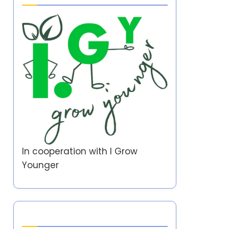
In cooperation with
I Grow
Younger
Auteur