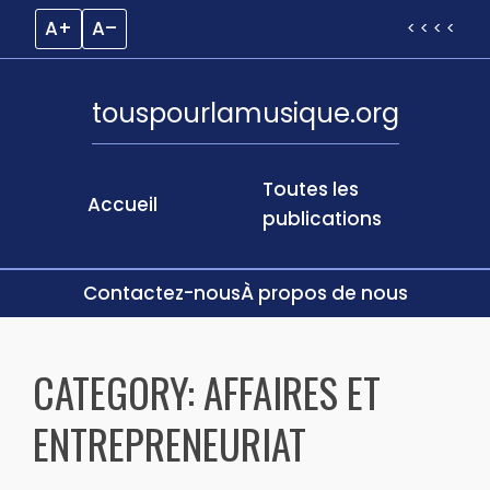
A+
A–
< < < <
touspourlamusique.org
Toutes les
Accueil
publications
Contactez-nous
À propos de nous
Skip
to
CATEGORY:
AFFAIRES ET
content
ENTREPRENEURIAT