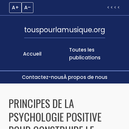
A+
A–
< < < <
touspourlamusique.org
Toutes les
Accueil
publications
Contactez-nous
À propos de nous
Skip
to
PRINCIPES DE LA
content
PSYCHOLOGIE POSITIVE