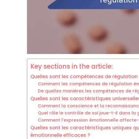
Key sections in the article:
Quelles sont les compétences de régulation
Comment les compétences de régulation émot
De quelles manières les compétences de régu
Quelles sont les caractéristiques universel
Comment la conscience et la reconnaissance
Quel rôle le contrôle de soi joue-t-il dans la
Comment l’expression émotionnelle affecte-t-
Quelles sont les caractéristiques uniques q
émotionnelle efficaces ?