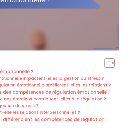
 émotionnelle ?
ionnelle impactent-elles la gestion du stress ?
lation émotionnelle améliorent-elles les relations ?
les des compétences de régulation émotionnelle ?
 des émotions contribuent-elles à la régulation ?
 gestion du stress ?
elle les relations interpersonnelles ?
ui différencient les compétences de régulation