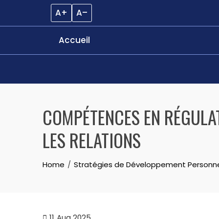
A+
A–
Accueil
Skip
to
COMPÉTENCES EN RÉGULAT
content
LES RELATIONS
Home
Stratégies de Développement Personn
11
Aug 2025