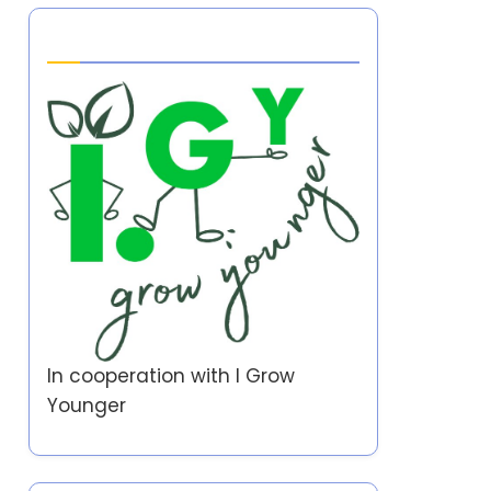
Partner
In cooperation with
I Grow
Younger