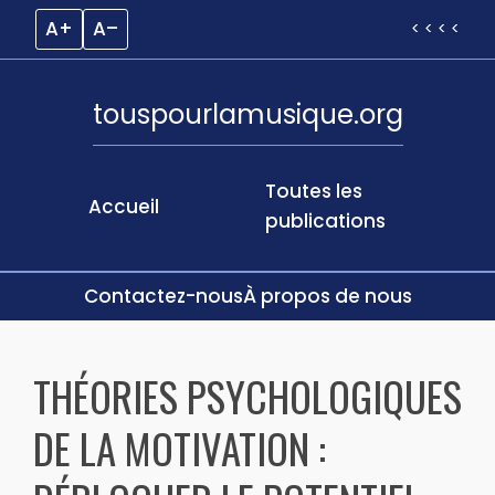
A+
A–
< < < <
touspourlamusique.org
Toutes les
Accueil
publications
Contactez-nous
À propos de nous
Skip
to
THÉORIES PSYCHOLOGIQUES
content
DE LA MOTIVATION :