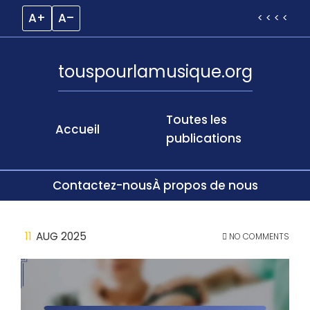
A+
A–
< < < <
touspourlamusique.org
Toutes les
Accueil
publications
Contactez-nous
À propos de nous
Skip
11
AUG 2025
NO COMMENTS
to
content