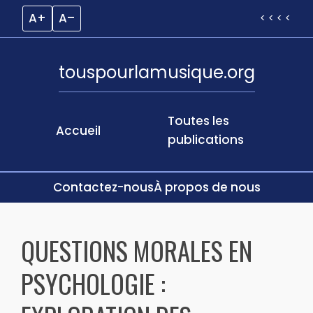
A+
A–
< < < <
touspourlamusique.org
Toutes les
Accueil
publications
Contactez-nous
À propos de nous
Skip
to
QUESTIONS MORALES EN
content
PSYCHOLOGIE :