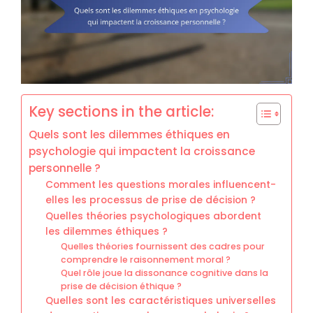
Key sections in the article:
Quels sont les dilemmes éthiques en
psychologie qui impactent la croissance
personnelle ?
Comment les questions morales influencent-
elles les processus de prise de décision ?
Quelles théories psychologiques abordent
les dilemmes éthiques ?
Quelles théories fournissent des cadres pour
comprendre le raisonnement moral ?
Quel rôle joue la dissonance cognitive dans la
prise de décision éthique ?
Quelles sont les caractéristiques universelles