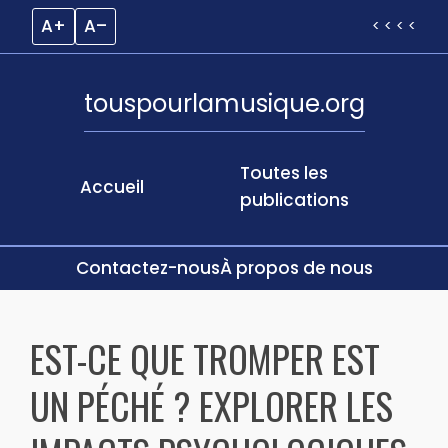
A+
A–
< < < <
touspourlamusique.org
Toutes les
Accueil
publications
Contactez-nous
À propos de nous
Skip
to
EST-CE QUE TROMPER EST
content
UN PÉCHÉ ? EXPLORER LES