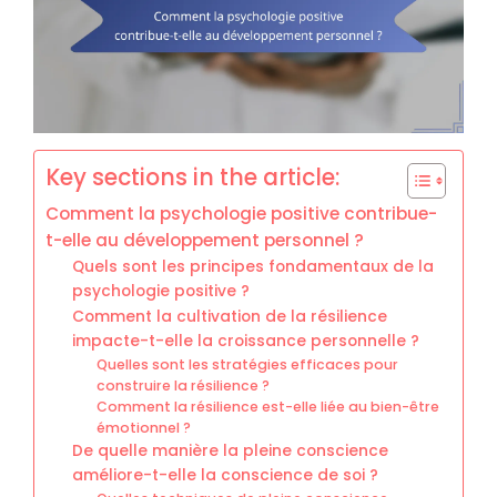
Key sections in the article:
Comment la psychologie positive contribue-
t-elle au développement personnel ?
Quels sont les principes fondamentaux de la
psychologie positive ?
Comment la cultivation de la résilience
impacte-t-elle la croissance personnelle ?
Quelles sont les stratégies efficaces pour
construire la résilience ?
Comment la résilience est-elle liée au bien-être
émotionnel ?
De quelle manière la pleine conscience
améliore-t-elle la conscience de soi ?