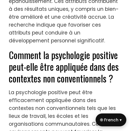
Les pratiques de psychologie positive sont
associées à des caractéristiques rares
telles que la croissance post-traumatique,
qui améliore la résilience après l’adversité,
et les états de flow, où les individus
éprouvent un engagement profond et un
épanouissement. Ces attributs contribuent
à des résultats uniques, y compris un bien-
être amélioré et une créativité accrue. La
recherche indique que favoriser ces
attributs peut conduire à un
développement personnel significatif.
Comment la psychologie positive
peut-elle être appliquée dans des
🌐 French ▾
contextes non conventionnels ?