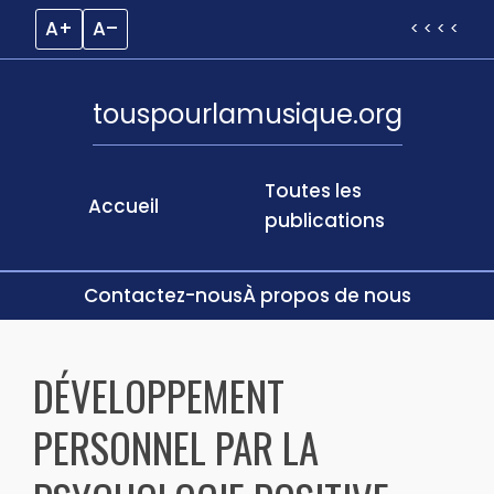
A+
A–
< < < <
touspourlamusique.org
Toutes les
Accueil
publications
Contactez-nous
À propos de nous
Skip
to
DÉVELOPPEMENT
content
PERSONNEL PAR LA