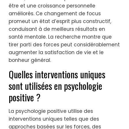
concentrer sur leurs traits et capacités
positifs. Cette approche favorise la
résilience, la pleine conscience et l’auto-
compassion, permettant aux gens de
s’épanouir plutôt que de s’attarder sur leurs
faiblesses. En identifiant et en cultivant leurs
forces, les individus expérimentent un bien-
être et une croissance personnelle
améliorés. Ce changement de focus
promeut un état d’esprit plus constructif,
conduisant à de meilleurs résultats en
santé mentale. La recherche montre que
tirer parti des forces peut considérablement
augmenter la satisfaction de vie et le
bonheur général.
Quelles interventions uniques