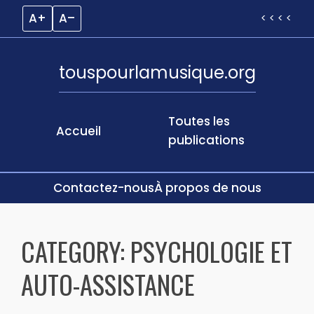
A+
A–
< < < <
touspourlamusique.org
Toutes les
Accueil
publications
Contactez-nous
À propos de nous
Skip
to
CATEGORY:
PSYCHOLOGIE ET
content
AUTO-ASSISTANCE