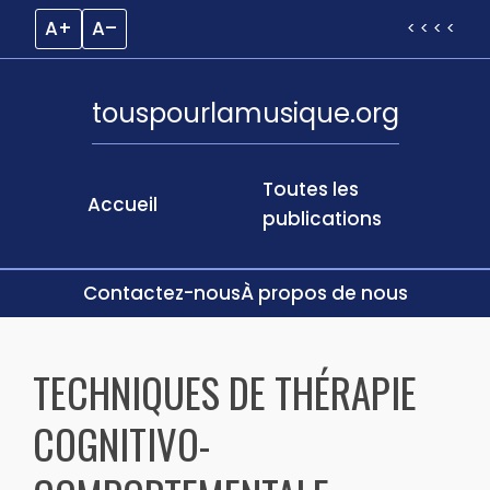
A+
A–
< < < <
touspourlamusique.org
Toutes les
Accueil
publications
Contactez-nous
À propos de nous
Skip
to
TECHNIQUES DE THÉRAPIE
content
COGNITIVO-